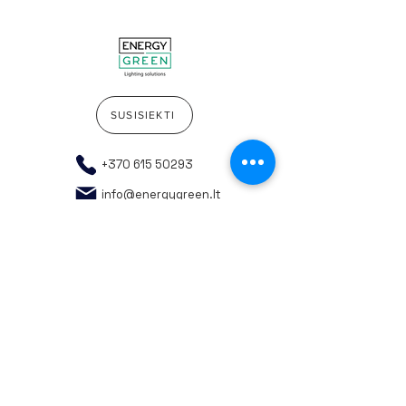
SUSISIEKTI
+370 615 50293
info@energygreen.lt
Į pradžią
Rekvizitai
Privatumo politika
Bendrosios pirkimo taisyklės
Atsakingas rūšiavimas