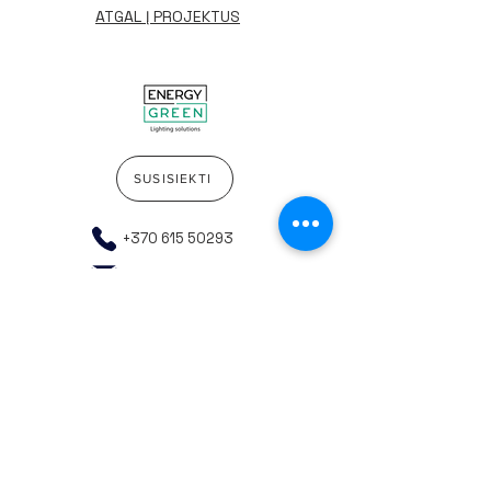
ATGAL Į PROJEKTUS
SUSISIEKTI
+370 615 50293
info@energygreen.lt
Į pradžią
Rekvizitai
Privatumo politika
Bendrosios pirkimo taisyklės