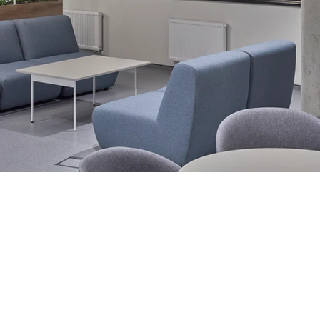
ergy Green-Wave-©Norbert Tukaj-IMG_0624.