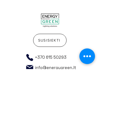
SUSISIEKTI
+370 615 50293
info@energygreen.lt
Į pradžią
Rekvizitai
Privatumo politika
Bendrosios pirkimo taisyklės
Atsakingas rūšiavimas